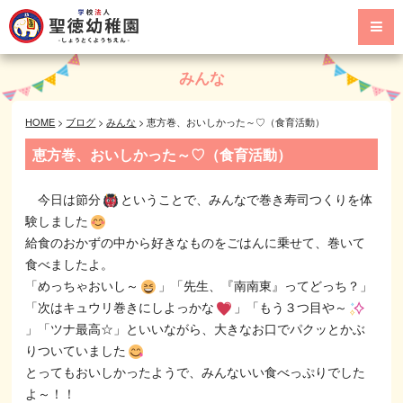
みんな
HOME
>
ブログ
>
みんな
>
恵方巻、おいしかった～♡（食育活動）
恵方巻、おいしかった～♡（食育活動）
今日は節分
ということで、みんなで巻き寿司つくりを体
験しました
給食のおかずの中から好きなものをごはんに乗せて、巻いて
食べましたよ。
「めっちゃおいし～
」「先生、『南南東』ってどっち？」
「次はキュウリ巻きにしよっかな
」「もう３つ目や～
」「ツナ最高☆」といいながら、大きなお口でパクッとかぶ
りついていました
とってもおいしかったようで、みんないい食べっぷりでした
よ～！！