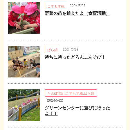
2024/5/23
こすもす組
野菜の苗を植えたよ（食育活動）
2024/5/23
ばら組
待ちに待ったどろんこあそび！
たんぽぽ組
,
こすもす組
,
ばら組
2024/5/22
グリーンセンターに遊びに行った
よ！！