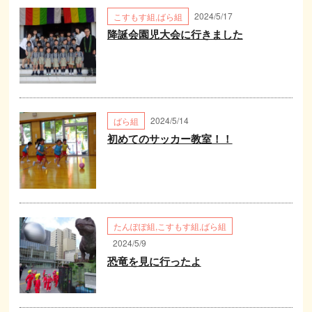
2024/5/17
こすもす組
,
ばら組
降誕会園児大会に行きました
2024/5/14
ばら組
初めてのサッカー教室！！
たんぽぽ組
,
こすもす組
,
ばら組
2024/5/9
恐竜を見に行ったよ