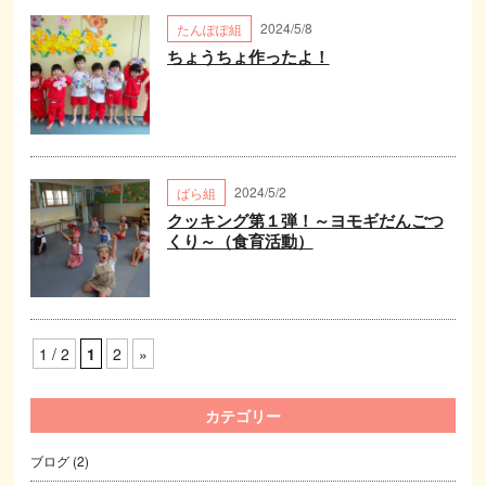
2024/5/8
たんぽぽ組
ちょうちょ作ったよ！
2024/5/2
ばら組
クッキング第１弾！～ヨモギだんごつ
くり～（食育活動）
1 / 2
1
2
»
カテゴリー
ブログ
(2)