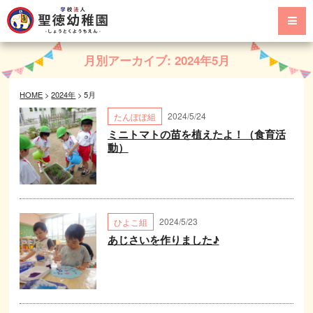
月別アーカイブ:
2024年5月
HOME
>
2024年
>
5月
2024/5/24
たんぽぽ組
ミニトマトの苗を植えたよ！（食育活
動）
2024/5/23
ひよこ組
あじさいを作りました♪