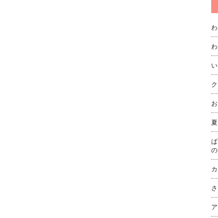
わ
わ
い
ク
お
夏
ぱ
の
カ
さ
ア