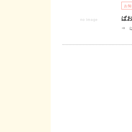
お知
ぱお
no image
⇒ ぱ