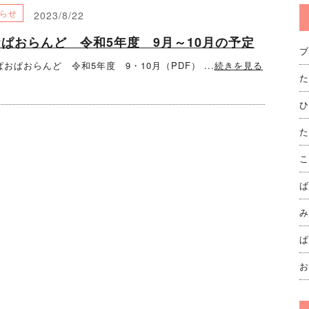
らせ
2023/8/22
ぱおらんど 令和5年度 9月～10月の予定
ブ
おぱおらんど 令和5年度 9・10月（PDF） ...
続きを見る
た
ひ
た
こ
ば
み
ぱ
お