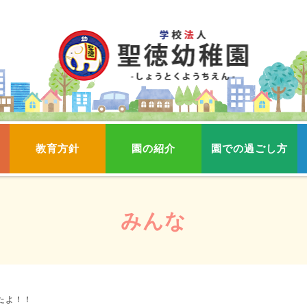
教育方針
園の紹介
園での過ごし方
みんな
たよ！！