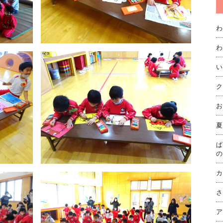
わ
わ
い
ク
お
夏
ぱ
の
カ
さ
ア