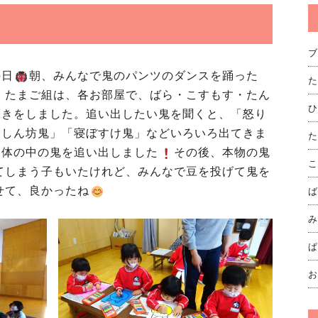
ブ
の日
朝、みんなで鬼のパンツのダンスを踊った
た
・たまご組は、各お部屋で、ばら・こすもす・たん
ひ
まきをしました。追い出したい鬼を聞くと、「怒り
いしん坊鬼」「寝ぼすけ鬼」などいろいろ出てきま
た
い体の中の鬼を追い出しました
その後、本物の鬼
こ
てしまう子もいたけれど、みんなで豆を投げて鬼を
せて、良かったね
ば
み
ぱ
お