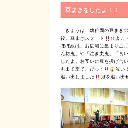
豆まきをしたよ！！
きょうは、幼稚園の豆まき
後、豆まきスタート
ひよこ
ぽぽ組は、お広場に集まり豆
ん坊鬼」や「泣き虫鬼」「食
したよ。お互いに豆を投げ合
も出て来て、びっくり
泣い
追い出しました
鬼を追い出