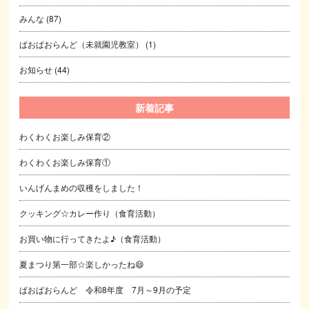
みんな
(87)
ぱおぱおらんど（未就園児教室）
(1)
お知らせ
(44)
新着記事
わくわくお楽しみ保育②
わくわくお楽しみ保育①
いんげんまめの収穫をしました！
クッキング☆カレー作り（食育活動）
お買い物に行ってきたよ♪（食育活動）
夏まつり第一部☆楽しかったね😄
ぱおぱおらんど 令和8年度 7月～9月の予定