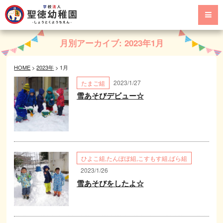
月別アーカイブ:
2023年1月
HOME
>
2023年
>
1月
2023/1/27
たまご組
雪あそびデビュー☆
ひよこ組
,
たんぽぽ組
,
こすもす組
,
ばら組
2023/1/26
雪あそびをしたよ☆