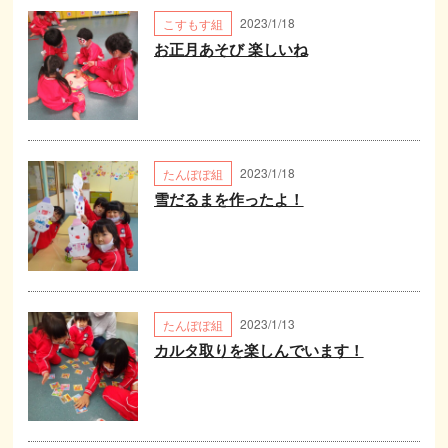
2023/1/18
こすもす組
お正月あそび 楽しいね
2023/1/18
たんぽぽ組
雪だるまを作ったよ！
2023/1/13
たんぽぽ組
カルタ取りを楽しんでいます！