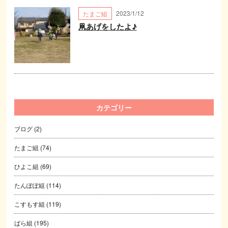
2023/1/12
たまご組
凧あげをしたよ♪
カテゴリー
ブログ
(2)
たまご組
(74)
ひよこ組
(69)
たんぽぽ組
(114)
こすもす組
(119)
ばら組
(195)