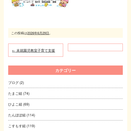
この投稿は
2026年6月29日
。
←
未就園児教室子育て支援
カテゴリー
ブログ
(2)
たまご組
(74)
ひよこ組
(69)
たんぽぽ組
(114)
こすもす組
(119)