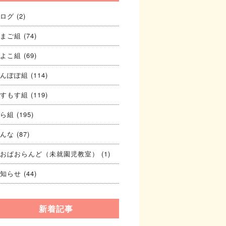
ログ
(2)
まご組
(74)
よこ組
(69)
んぽぽ組
(114)
すもす組
(119)
ら組
(195)
んな
(87)
おぱおらんど（未就園児教室）
(1)
知らせ
(44)
新着記事