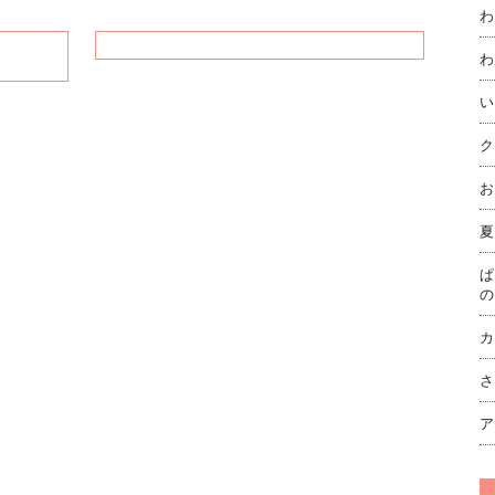
わ
わ
い
ク
お
夏
ぱ
の
カ
さ
ア