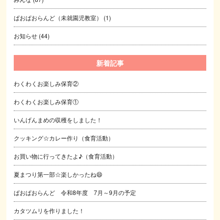
ぱおぱおらんど（未就園児教室）
(1)
お知らせ
(44)
新着記事
わくわくお楽しみ保育②
わくわくお楽しみ保育①
いんげんまめの収穫をしました！
クッキング☆カレー作り（食育活動）
お買い物に行ってきたよ♪（食育活動）
夏まつり第一部☆楽しかったね😄
ぱおぱおらんど 令和8年度 7月～9月の予定
カタツムリを作りました！