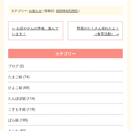
カテゴリー:
お知らせ
| 投稿日:
2023年6月29日
|
←
お店やさんの準備、進んで
野菜がたくさん採れたよ！
います！
（食育活動）
→
カテゴリー
ブログ
(2)
たまご組
(74)
ひよこ組
(69)
たんぽぽ組
(114)
こすもす組
(119)
ばら組
(195)
みんな
(87)