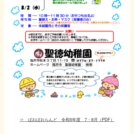
⇒ ぱおぱおらんど 令和5年度 7・8月（PDF）