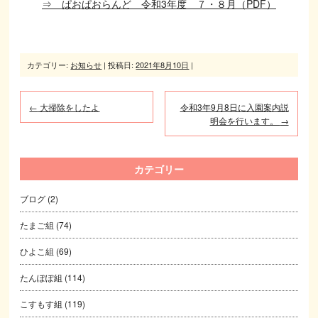
⇒ ぱおぱおらんど 令和3年度 ７・８月（PDF）
カテゴリー:
お知らせ
| 投稿日:
2021年8月10日
|
←
大掃除をしたよ
令和3年9月8日に入園案内説
明会を行います。
→
カテゴリー
ブログ
(2)
たまご組
(74)
ひよこ組
(69)
たんぽぽ組
(114)
こすもす組
(119)