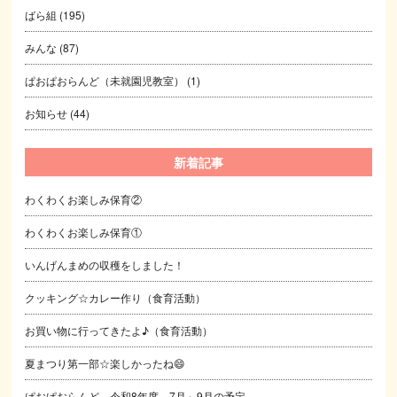
ばら組
(195)
みんな
(87)
ぱおぱおらんど（未就園児教室）
(1)
お知らせ
(44)
新着記事
わくわくお楽しみ保育②
わくわくお楽しみ保育①
いんげんまめの収穫をしました！
クッキング☆カレー作り（食育活動）
お買い物に行ってきたよ♪（食育活動）
夏まつり第一部☆楽しかったね😄
ぱおぱおらんど 令和8年度 7月～9月の予定