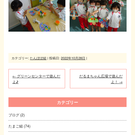
カテゴリー:
たんぽぽ組
| 投稿日:
2022年10月28日
|
←
グリーンセンターで遊んだ
だるまちゃん広場で遊んだ
よ♪
よ！
→
カテゴリー
ブログ
(2)
たまご組
(74)