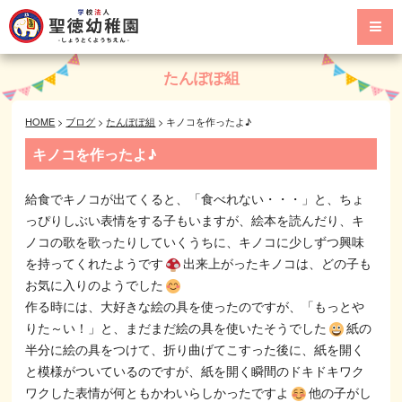
たんぽぽ組
HOME
>
ブログ
>
たんぽぽ組
>
キノコを作ったよ♪
キノコを作ったよ♪
給食でキノコが出てくると、「食べれない・・・」と、ちょ
っぴりしぶい表情をする子もいますが、絵本を読んだり、キ
ノコの歌を歌ったりしていくうちに、キノコに少しずつ興味
を持ってくれたようです
出来上がったキノコは、どの子も
お気に入りのようでした
作る時には、大好きな絵の具を使ったのですが、「もっとや
りた～い！」と、まだまだ絵の具を使いたそうでした
紙の
半分に絵の具をつけて、折り曲げてこすった後に、紙を開く
と模様がついているのですが、紙を開く瞬間のドキドキワク
ワクした表情が何ともかわいらしかったですよ
他の子がし