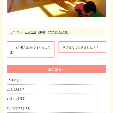
カテゴリー:
たまご組
| 投稿日:
2020年10月15日
|
←
コスモス広苑に行きました
秋の遠足に行きました！！
→
♪
カテゴリー
ブログ
(2)
たまご組
(74)
ひよこ組
(69)
たんぽぽ組
(114)