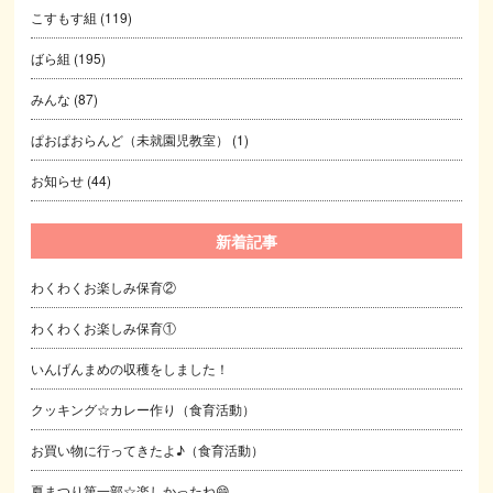
こすもす組
(119)
ばら組
(195)
みんな
(87)
ぱおぱおらんど（未就園児教室）
(1)
お知らせ
(44)
新着記事
わくわくお楽しみ保育②
わくわくお楽しみ保育①
いんげんまめの収穫をしました！
クッキング☆カレー作り（食育活動）
お買い物に行ってきたよ♪（食育活動）
夏まつり第一部☆楽しかったね😄