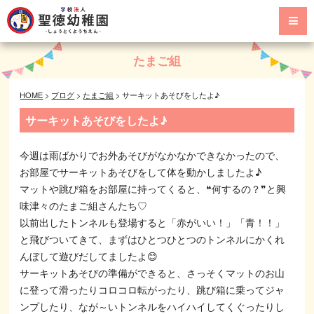
たまご組
HOME
>
ブログ
>
たまご組
>
サーキットあそびをしたよ♪
サーキットあそびをしたよ♪
今週は雨ばかりでお外あそびがなかなかできなかったので、
お部屋でサーキットあそびをして体を動かしましたよ♪
マットや跳び箱をお部屋に持ってくると、❝何するの？❞と興
味津々のたまご組さんたち♡
以前出したトンネルも登場すると「赤がいい！」「青！！」
と飛びついてきて、まずはひとつひとつのトンネルにかくれ
んぼして遊びだしてましたよ😊
サーキットあそびの準備ができると、さっそくマットのお山
に登って滑ったりコロコロ転がったり、跳び箱に乗ってジャ
ンプしたり、なが～いトンネルをハイハイしてくぐったりし