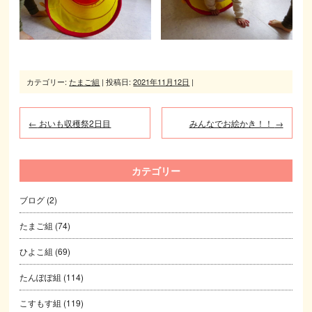
カテゴリー:
たまご組
| 投稿日:
2021年11月12日
|
←
おいも収穫祭2日目
みんなでお絵かき！！
→
カテゴリー
ブログ
(2)
たまご組
(74)
ひよこ組
(69)
たんぽぽ組
(114)
こすもす組
(119)