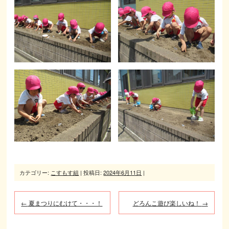
カテゴリー:
こすもす組
| 投稿日:
2024年6月11日
|
←
夏まつりにむけて・・・！
どろんこ遊び楽しいね！
→