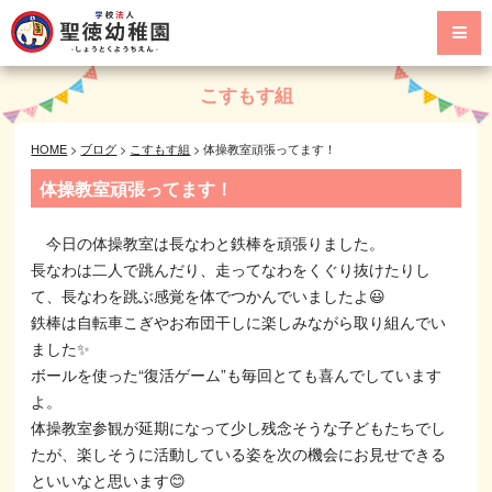
こすもす組
HOME
>
ブログ
>
こすもす組
>
体操教室頑張ってます！
体操教室頑張ってます！
今日の体操教室は長なわと鉄棒を頑張りました。
長なわは二人で跳んだり、走ってなわをくぐり抜けたりし
て、長なわを跳ぶ感覚を体でつかんでいましたよ😃
鉄棒は自転車こぎやお布団干しに楽しみながら取り組んでい
ました✨
ボールを使った“復活ゲーム”も毎回とても喜んでしています
よ。
体操教室参観が延期になって少し残念そうな子どもたちでし
たが、楽しそうに活動している姿を次の機会にお見せできる
といいなと思います😊