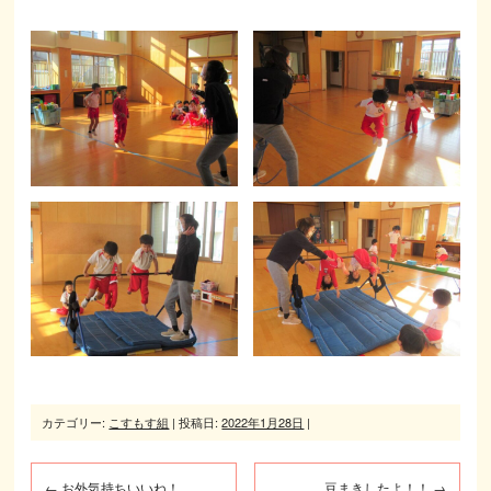
カテゴリー:
こすもす組
| 投稿日:
2022年1月28日
|
←
お外気持ちいいね！
豆まきしたよ！！
→