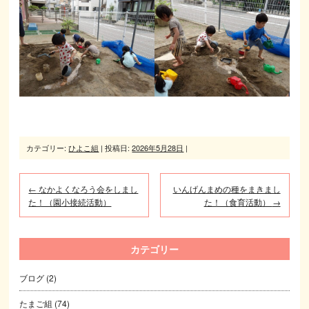
カテゴリー:
ひよこ組
| 投稿日:
2026年5月28日
|
←
なかよくなろう会をしまし
いんげんまめの種をまきまし
た！（園小接続活動）
た！（食育活動）
→
カテゴリー
ブログ
(2)
たまご組
(74)