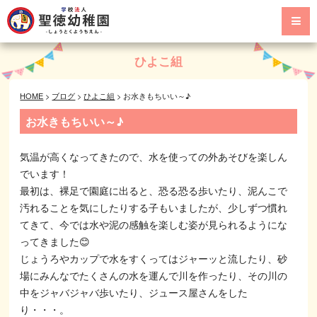
ひよこ組
HOME
>
ブログ
>
ひよこ組
>
お水きもちいい～♪
お水きもちいい～♪
気温が高くなってきたので、水を使っての外あそびを楽しん
でいます！
最初は、裸足で園庭に出ると、恐る恐る歩いたり、泥んこで
汚れることを気にしたりする子もいましたが、少しずつ慣れ
てきて、今では水や泥の感触を楽しむ姿が見られるようにな
ってきました😊
じょうろやカップで水をすくってはジャーッと流したり、砂
場にみんなでたくさんの水を運んで川を作ったり、その川の
中をジャバジャバ歩いたり、ジュース屋さんをした
り・・・。