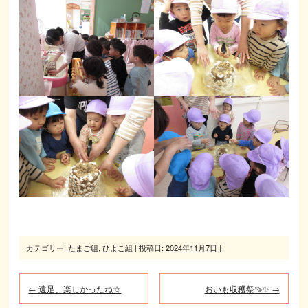
カテゴリー:
たまご組
,
ひよこ組
| 投稿日:
2024年11月7日
|
←
遠足、楽しかったね☆
おいも収穫祭🍠✨
→