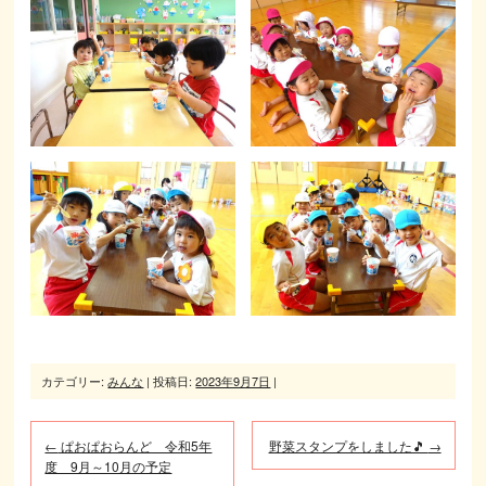
カテゴリー:
みんな
| 投稿日:
2023年9月7日
|
←
ぱおぱおらんど 令和5年
野菜スタンプをしました🎵
→
度 9月～10月の予定