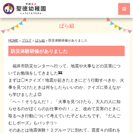
ばら組
HOME
>
ブログ
>
ばら組
>
防災体験研修がありました
防災体験研修がありました
福井市防災センターへ行って、地震や火事などの災害につ
いてお勉強をしてきました🚒
まずは◯✕クイズ！地震が起きたときにどう行動すべきか、火
事を見つけたときは何をしたらいいのか、クイズに答えなが
ら学びましたよ😊
「へ～！そうなんだ！」「火事を見つけたら、大人の人に知
らせるのがぼくらのお仕事やの！」と、改めて災害のときに
取るべき行動について考えていた子どもたちです。『だんご
むしポーズ』もバッチリ✨
そのあとは地震体験！２グループに別れて、震度４の揺れを