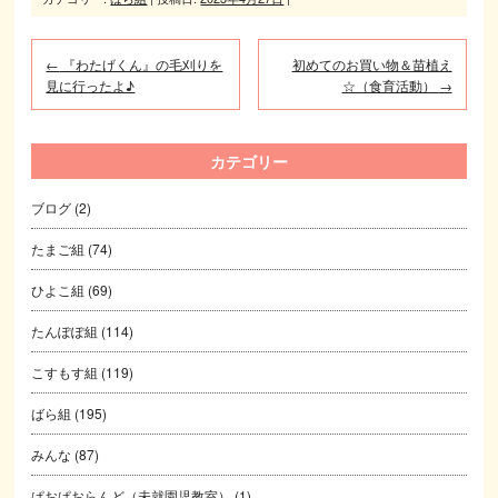
←
『わたげくん』の毛刈りを
初めてのお買い物＆苗植え
見に行ったよ♪
☆（食育活動）
→
カテゴリー
ブログ
(2)
たまご組
(74)
ひよこ組
(69)
たんぽぽ組
(114)
こすもす組
(119)
ばら組
(195)
みんな
(87)
ぱおぱおらんど（未就園児教室）
(1)