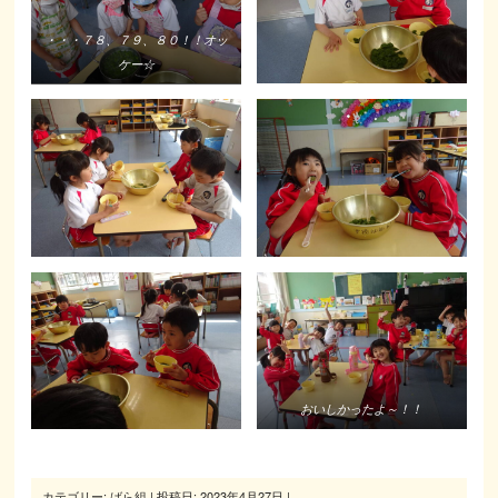
・・・７８、７９、８０！！オッ
ケー☆
おいしかったよ～！！
カテゴリー:
ばら組
| 投稿日:
2023年4月27日
|