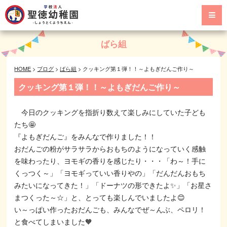
ばら組
HOME
>
ブログ
>
ばら組
>
クッキング第１弾！！～よもぎだんご作り～
クッキング第１弾！！～よもぎだんご作り～
今日のクッキングを指折り数えて楽しみにしていた子ども
たち🤩
『よもぎだんご』をみんなで作りました！！
おだんごの粉がサラサラからおもちのようになっていく感触
を味わったり、ヨモギの香りを感じたり・・・「わ～！手に
くっつく～」「ヨモギっていい香りやの」「だんだんおもち
みたいになってきた！」「ドーナツの形できたよ✨」「お星さ
まつくった～☆」と、とっても楽しんでいましたよ😊
い～っぱい作ったおだんごも、みんなでぜ～んぶ、ペロリ！
と食べてしまいました🧡