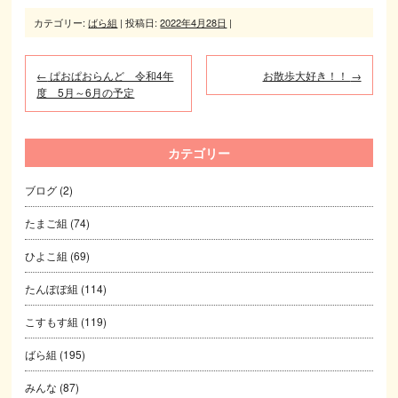
カテゴリー:
ばら組
| 投稿日:
2022年4月28日
|
←
ぱおぱおらんど 令和4年
お散歩大好き！！
→
度 5月～6月の予定
カテゴリー
ブログ
(2)
たまご組
(74)
ひよこ組
(69)
たんぽぽ組
(114)
こすもす組
(119)
ばら組
(195)
みんな
(87)