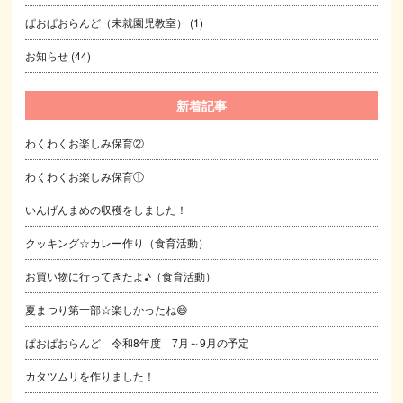
ぱおぱおらんど（未就園児教室）
(1)
お知らせ
(44)
新着記事
わくわくお楽しみ保育②
わくわくお楽しみ保育①
いんげんまめの収穫をしました！
クッキング☆カレー作り（食育活動）
お買い物に行ってきたよ♪（食育活動）
夏まつり第一部☆楽しかったね😄
ぱおぱおらんど 令和8年度 7月～9月の予定
カタツムリを作りました！