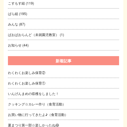
こすもす組
(119)
ばら組
(195)
みんな
(87)
ぱおぱおらんど（未就園児教室）
(1)
お知らせ
(44)
新着記事
わくわくお楽しみ保育②
わくわくお楽しみ保育①
いんげんまめの収穫をしました！
クッキング☆カレー作り（食育活動）
お買い物に行ってきたよ♪（食育活動）
夏まつり第一部☆楽しかったね😄