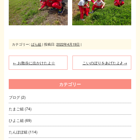
カテゴリー:
ばら組
| 投稿日:
2022年4月19日
|
←
お散歩に出かけたよ☆
こいのぼりをあげたよ♪
→
カテゴリー
ブログ
(2)
たまご組
(74)
ひよこ組
(69)
たんぽぽ組
(114)