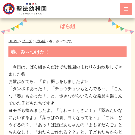
ばら組
HOME
>
ブログ
>
ばら組
>
春、み～つけた！
春、み～つけた！
今日は、ばら組さんだけで幼稚園のまわりをお散歩してき
ました😄
お散歩がてら、『春』探しをしましたよ✨
「タンポポあった！」「チョウチョウもとんでる～」「こん
な『春』もあった！」と、歩きながらいろんな発見を楽しん
でいた子どもたちです🎵
ヨモギも摘みましたよ。「うわ～！くさい！」「薬みたいな
においするよ」「葉っぱの裏、白くなってる～」「これ、ど
うするの？」「あっ！ばばばあちゃんの『よもぎだんご』と
おんなじ！」「おだんご作れる？？」と、子どもたちからど