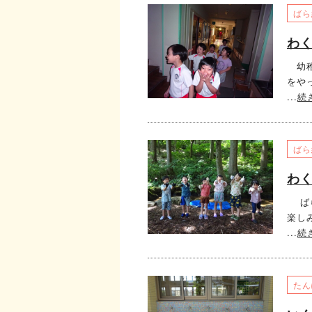
ばら
わ
幼稚
をや
...
続
ばら
わ
ばら
楽し
...
続
たん