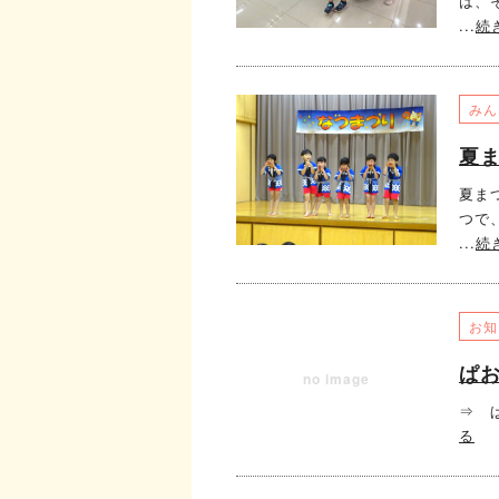
は、
...
続
みん
夏ま
夏ま
つで
...
続
お知
ぱお
no image
⇒ ぱ
る