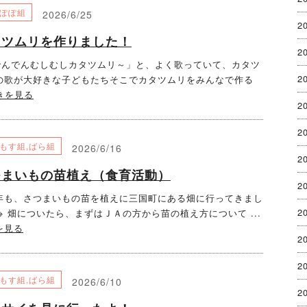
ぽぽ組
2026/6/25
2
タツムリを作りました！
2
でんでんむしむしカタツムリ～」と、よく歌っていて、カタツ
2
の歌が大好きな子どもたちそこでカタツムリをみんなで作る
きを見る
2
2
もす組
,
ばら組
2026/6/16
2
つまいもの苗植え（食育活動）
2
も、さつまいもの苗を植えに三国町にある畑に行ってきまし
2
🍠 畑についたら、まずはＪＡの方から苗の植え方について ...
を見る
2
2
もす組
,
ばら組
2026/6/10
2