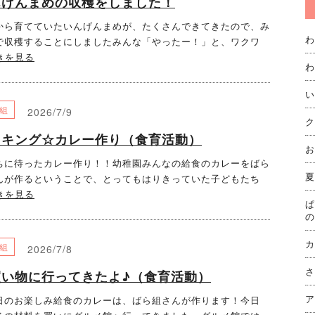
んげんまめの収穫をしました！
から育てていたいんげんまめが、たくさんできてきたので、み
わ
で収穫することにしましたみんな「やったー！」と、ワクワ
きを見る
わ
い
組
2026/7/9
ク
ッキング☆カレー作り（食育活動）
お
に待ったカレー作り！！幼稚園みんなの給食のカレーをばら
夏
んが作るということで、とってもはりきっていた子どもたち
きを見る
ぱ
の
カ
組
2026/7/8
さ
買い物に行ってきたよ♪（食育活動）
ア
のお楽しみ給食のカレーは、ばら組さんが作ります！今日