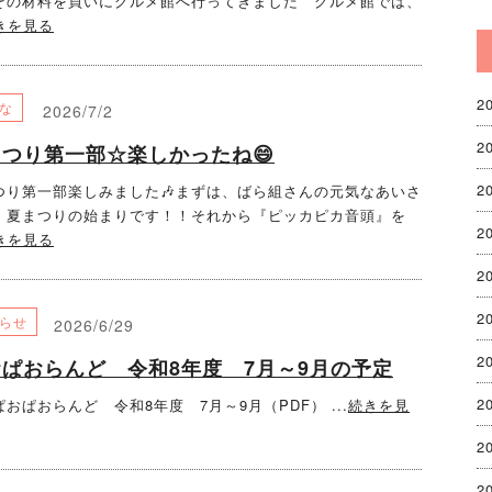
その材料を買いにグルメ館へ行ってきました グルメ館では、
きを見る
2
な
2026/7/2
2
つり第一部☆楽しかったね😄
2
つり第一部楽しみました🎶まずは、ばら組さんの元気なあいさ
、夏まつりの始まりです！！それから『ピッカピカ音頭』を
2
きを見る
2
2
らせ
2026/6/29
2
ぱおらんど 令和8年度 7月～9月の予定
2
おぱおらんど 令和8年度 7月～9月（PDF） ...
続きを見
2
2