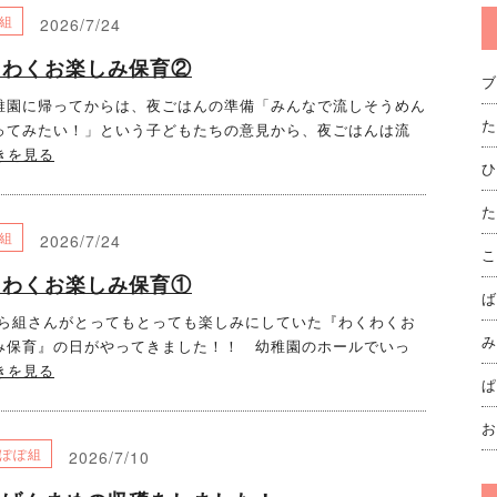
組
2026/7/24
くわくお楽しみ保育②
ブ
園に帰ってからは、夜ごはんの準備「みんなで流しそうめん
た
ってみたい！」という子どもたちの意見から、夜ごはんは流
きを見る
ひ
た
組
2026/7/24
こ
くわくお楽しみ保育①
ば
組さんがとってもとっても楽しみにしていた『わくわくお
み
み保育』の日がやってきました！！ 幼稚園のホールでいっ
きを見る
ぱ
お
ぽぽ組
2026/7/10