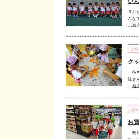
い
５月
んな
...
続
ばら
ク
待ち
組さ
...
続
ばら
お
明日