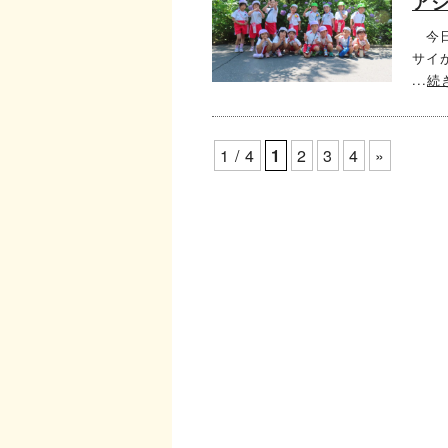
ア
今日
サイ
...
続
1 / 4
1
2
3
4
»