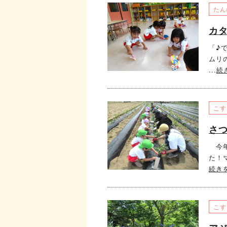
たん
カ
「♪
ムリ
...
続
こす
さ
今年
た！
続き
こす