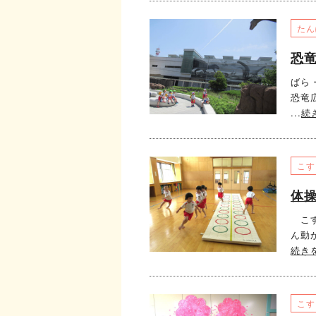
たん
恐竜
ばら
恐竜
...
続
こす
体
こす
ん動
続き
こす