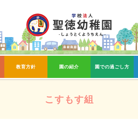
教育方針
園の紹介
園での過ごし方
こすもす組