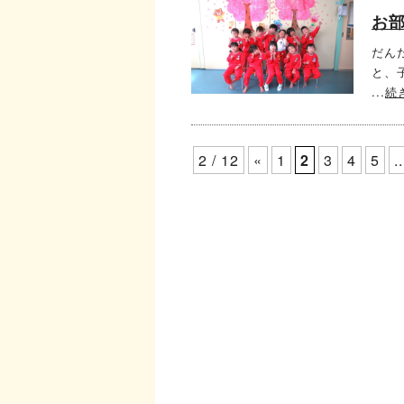
お部
だん
と、
...
続
2 / 12
«
1
2
3
4
5
..