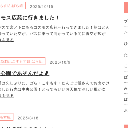
もす組
,
ばら組
2025/10/15
スモス広苑に行きました！
ブ
スで宮ノ下にあるコスモス広苑へ行ってきました！朝はどん
た
曇っていた空が、バスに乗って向かっている間に青空が広が
きを見る
ひ
た
ぽぽ組
,
こすもす組
,
ばら組
2025/10/9
こ
公園であそんだよ🎵
ば
は久しぶりに、ばら・こすもす・たんぽぽ組さんでお出かけ
み
ました行先は中央公園！とってもいいお天気で涼しい風が吹
きを見る
ぱ
お
もす組
2025/6/18