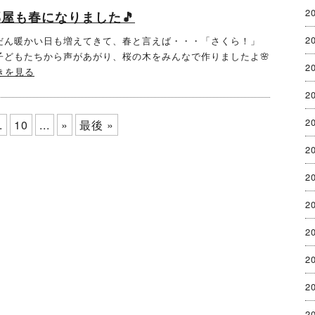
2
屋も春になりました🎵
2
だん暖かい日も増えてきて、春と言えば・・・「さくら！」
子どもたちから声があがり、桜の木をみんなで作りましたよ🌸
2
きを見る
2
2
.
10
...
»
最後 »
2
2
2
2
2
2
2