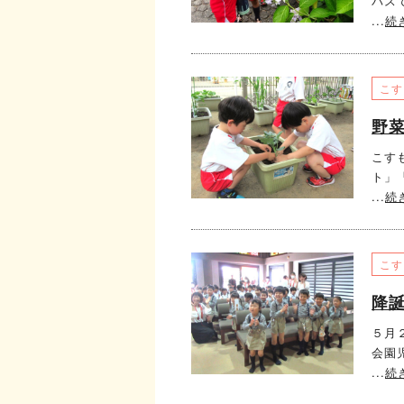
バス
...
続
こす
野
こす
ト」
...
続
こす
降
５月
会園
...
続