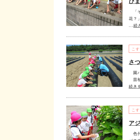
ひ
「そ
花？
...
続
こす
さ
園バ
苗植
続き
こす
ア
色付