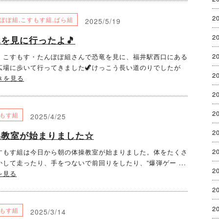
2
ぽぽ組
,
こすもす組
,
ばら組
2025/5/19
2
を見に行ったよ🎵
2
・こすもす・たんぽぽ組さんで恐竜を見に、福井駅西口にある
広場に歩いて行ってきました🦖けっこう長い道のりでしたが
2
きを見る
2
2
もす組
2025/4/25
2
操教室が始まりました☆
2
もす組は今日から朝の体操教室が始まりました。体をたくさ
かして走ったり、手をつないで前回りをしたり、”爆弾ゲー ...
2
を見る
2
2
もす組
2025/3/14