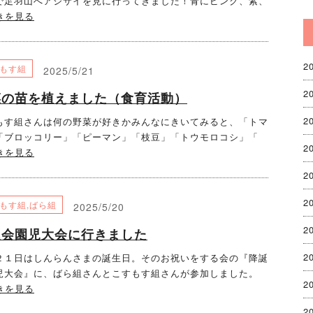
で足羽山へアジサイを見に行ってきました！青にピンク、紫、
きを見る
2
もす組
2025/5/21
2
菜の苗を植えました（食育活動）
2
もす組さんは何の野菜が好きかみんなにきいてみると、「トマ
「ブロッコリー」「ピーマン」「枝豆」「トウモロコシ」「
2
きを見る
2
2
もす組
,
ばら組
2025/5/20
2
誕会園児大会に行きました
2
２１日はしんらんさまの誕生日。そのお祝いをする会の『降誕
児大会』に、ばら組さんとこすもす組さんが参加しました。
2
きを見る
2