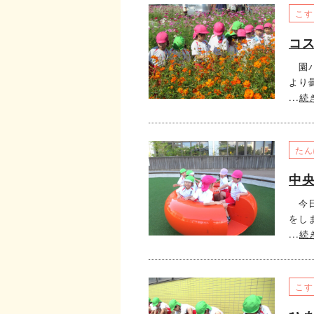
こす
コ
園バ
より
...
続
たん
中央
今日
をし
...
続
こす