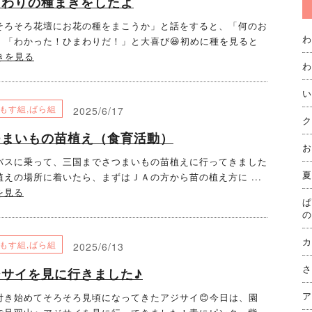
まわりの種まきをしたよ
ろそろ花壇にお花の種をまこうか」と話をすると、「何のお
わ
」「わかった！ひまわりだ！」と大喜び😆初めに種を見ると
きを見る
わ
い
もす組
,
ばら組
2025/6/17
ク
つまいもの苗植え（食育活動）
お
スに乗って、三国までさつまいもの苗植えに行ってきました
夏
えの場所に着いたら、まずはＪＡの方から苗の植え方に ...
を見る
ぱ
の
カ
もす組
,
ばら組
2025/6/13
さ
ジサイを見に行きました♪
ア
き始めてそろそろ見頃になってきたアジサイ😊今日は、園