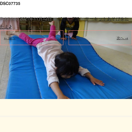
DSC07735
Published
2021年11月12日
at
1040 × 780
in
サーキットあそびをし
たよ♪
.
← 前へ
次へ →