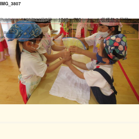
IMG_3807
Published
2023年11月9日
at
1040 × 780
in
おいも収穫祭２日目
.
← 前へ
次へ →