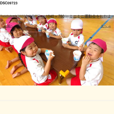
DSC09723
Published
2023年9月7日
at
1040 × 780
in
ミニミニ運動会をしたよ
.
← 前へ
次へ →