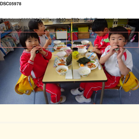
DSC05978
Published
2023年2月3日
at
1040 × 780
in
恵方巻、おいしかった～
♡（食育活動）
.
← 前へ
次へ →