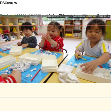
DSC09675
Published
2026年4月23日
at
1040 × 780
in
みんなで遊ぶと楽しいね
♪
.
← 前へ
次へ →