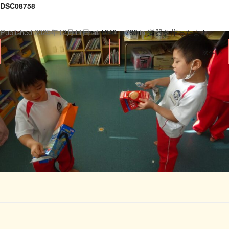
DSC08758
Published
2025年12月11日
at
1040 × 780
in
楽器を作ったよ♪
.
← 前へ
次へ →