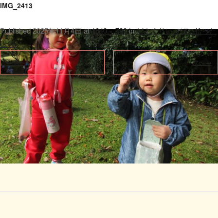
IMG_2413
Published
2025年11月4日
at
1040 × 780
in
どんぐりいっぱい拾った
よ😄
.
← 前へ
次へ →