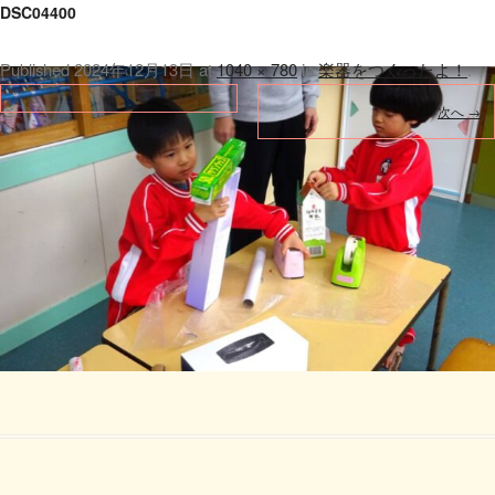
DSC04400
Published
2024年12月13日
at
1040 × 780
in
楽器をつくったよ！
.
次へ →