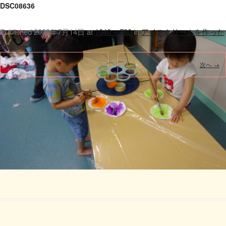
DSC08636
Published
2023年7月14日
at
1040 × 780
in
アイスクリームを作った
よ！
.
← 前へ
次へ →