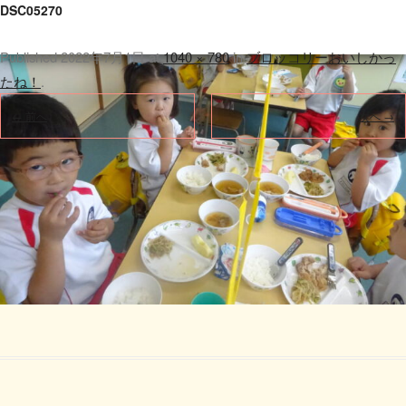
DSC05270
Published
2022年7月1日
at
1040 × 780
in
ブロッコリーおいしかっ
たね！
.
← 前へ
次へ →