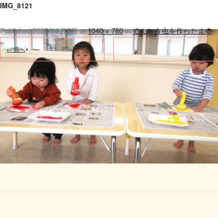
IMG_8121
Published
2025年3月5日
at
1040 × 780
in
てんとう虫を作ったよ🐞
.
← 前へ
次へ →