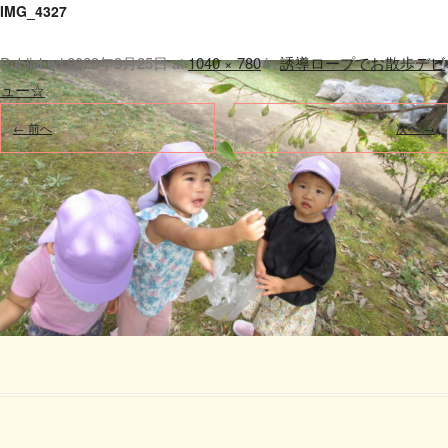
IMG_4327
Published
2023年9月25日
at
1040 × 780
in
誘導ロープでお散歩デビ
ュー☆
.
← 前へ
次へ →