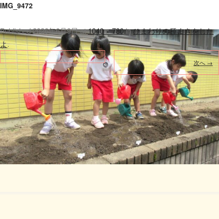
IMG_9472
Published
2026年6月9日
at
1040 × 780
in
ひまわりの種まきをした
よ
.
次へ →