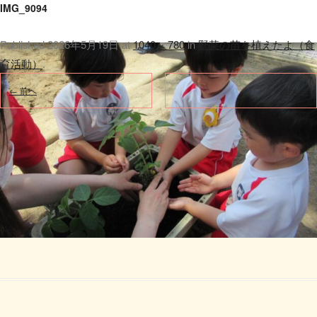
IMG_9094
Published
2026年5月19日
at
1040 × 780
in
野菜の苗を植えたよ（食
育活動）
.
← 前へ
次へ →