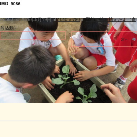
IMG_9086
Published
2026年5月19日
at
1040 × 780
in
野菜の苗を植えたよ（食
育活動）
.
次へ →