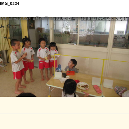
IMG_0224
Published
2022年9月26日
at
1040 × 780
in
ひまわりの種をみんなに
あげたよ
.
← 前へ
次へ →