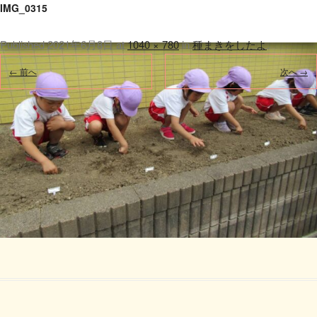
IMG_0315
Published
2021年6月8日
at
1040 × 780
in
種まきをしたよ
.
← 前へ
次へ →