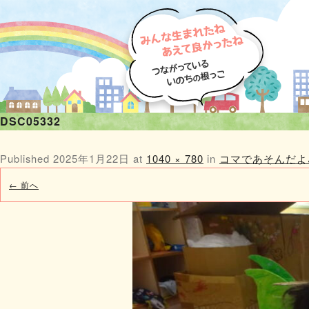
DSC05332
Published
2025年1月22日
at
1040 × 780
in
コマであそんだよ
← 前へ