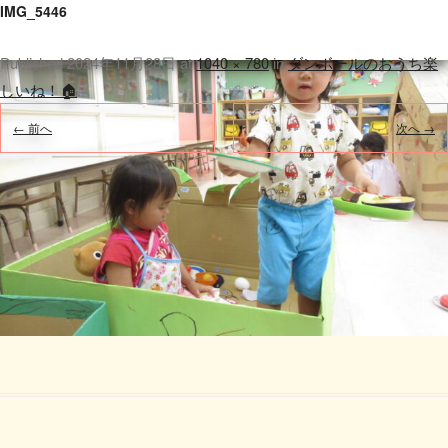
IMG_5446
Published
2024年11月28日
at
1040 × 780
in
ダンボールのおうち楽
しいね！🏠
.
← 前へ
次へ →