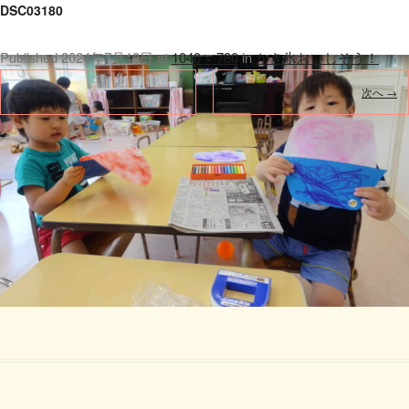
DSC03180
Published
2024年7月18日
at
1040 × 780
in
かき氷おいしそう！
.
← 前へ
次へ →