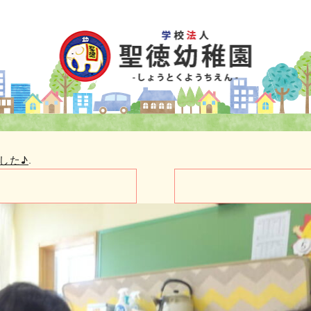
した♪
.