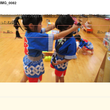
IMG_0082
Published
2026年7月2日
at
1040 × 780
in
夏まつり第一部☆楽しか
ったね😄
.
← 前へ
次へ →