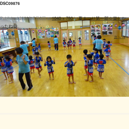
DSC09876
Published
2026年7月2日
at
1040 × 780
in
夏まつり第一部☆楽しか
ったね😄
.
← 前へ
次へ →