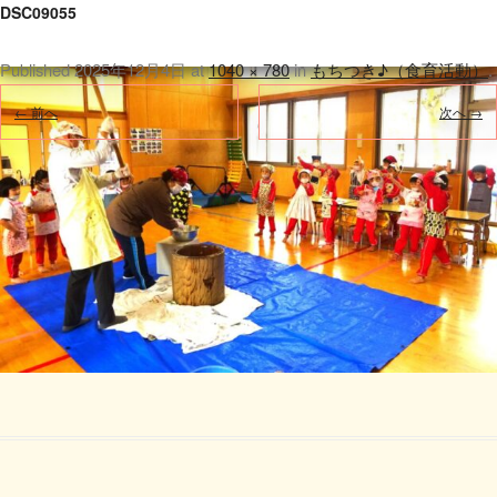
DSC09055
Published
2025年12月4日
at
1040 × 780
in
もちつき♪（食育活動）
.
← 前へ
次へ →