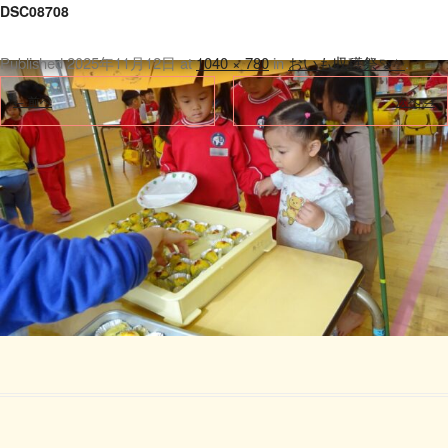
DSC08708
Published
2025年11月12日
at
1040 × 780
in
おいも収穫祭🍠✨
.
← 前へ
次へ →