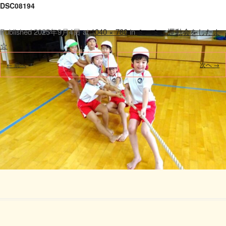
DSC08194
Published
2025年9月4日
at
1040 × 780
in
ミニミニ運動会をしたよ
☆
.
← 前へ
次へ →