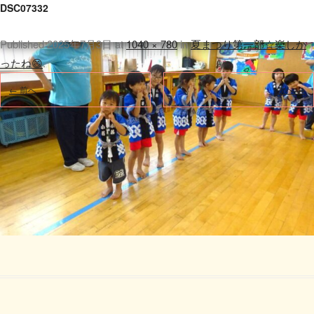
DSC07332
Published
2025年7月3日
at
1040 × 780
in
夏まつり第一部☆楽しか
ったね😄
.
← 前へ
次へ →